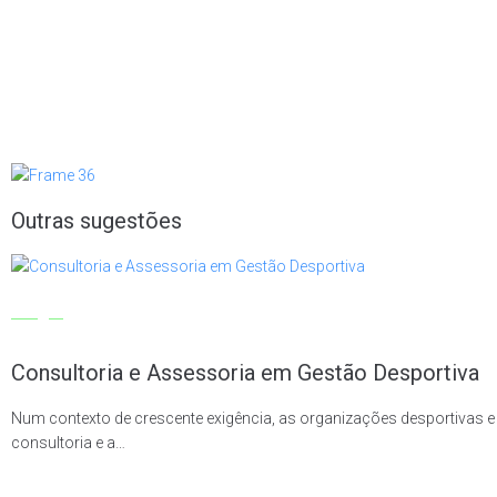
integração cria uma solução abrangente de segurança, proporcionando um ambi
–
Tecnologias inovadoras:
cartões de acessos e pulseiras, biometria, sistema
contribuem para um sistema de controlo de acessos mais eficaz na gestão de u
garantir que apenas as pessoas autorizadas tenham acesso, prevenir sobrelotaç
Outras sugestões
Artigos
Consultoria e Assessoria em Gestão Desportiva
Num contexto de crescente exigência, as organizações desportivas e 
consultoria e a…
VER MAIS