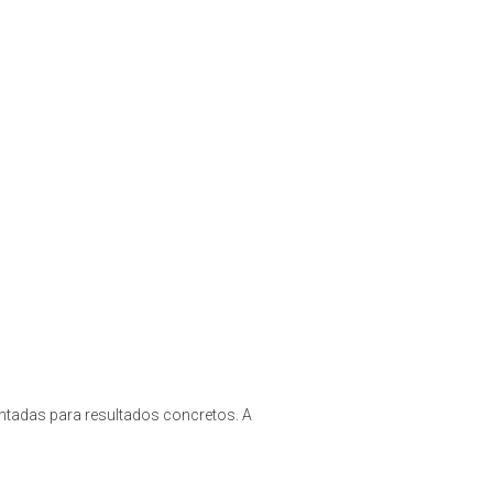
mpo real. Todas estas tecnologias
 e tecnologias adequadas, é possível
lizadores.
entadas para resultados concretos. A