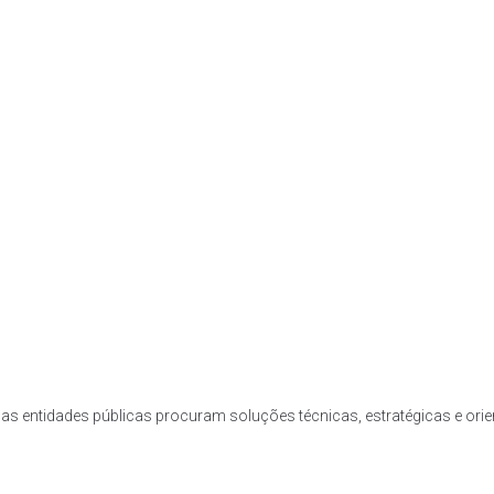
ente ainda mais seguro nas instalações desportivas.
s de bilheteira eletrónica, controlo por aplicativos móveis, monitorização em te
ma instalação desportiva. Deste modo, através da implementação de estratégias
ão, facilitar o fluxo de pessoas e promover uma experiência positiva para os uti
as entidades públicas procuram soluções técnicas, estratégicas e ori